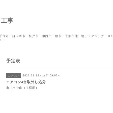
ン工事
千代市・鎌ヶ谷市・松戸市・印西市・柏市・千葉市他 地デジアンテナ・ＢＳ
！！
予定表
2026-01-14 (Wed) 09:00～
エアコン
エアコン4台取外し処分
市川市中山（Ｔ様邸）