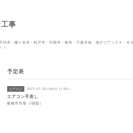
ン工事
千代市・鎌ヶ谷市・松戸市・印西市・柏市・千葉市他 地デジアンテナ・ＢＳ
！！
予定表
2025-07-30 (Wed) 11:00～
エアコン
エアコン手直し
船橋市市場（I様邸）