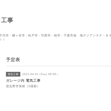
ン工事
千代市・鎌ヶ谷市・松戸市・印西市・柏市・千葉市他 地デジアンテナ・ＢＳ
！！
予定表
2025-04-01 (Tue) 09:00～
電気工事
ガレージ内 電気工事
習志野市実籾（E様邸）