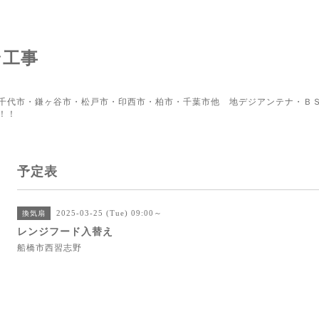
ン工事
千代市・鎌ヶ谷市・松戸市・印西市・柏市・千葉市他 地デジアンテナ・ＢＳ
！！
予定表
2025-03-25 (Tue) 09:00～
換気扇
レンジフード入替え
船橋市西習志野