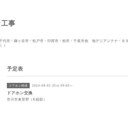
ン工事
千代市・鎌ヶ谷市・松戸市・印西市・柏市・千葉市他 地デジアンテナ・ＢＳ
！！
予定表
2024-08-02 (Fri) 09:00～
ドアホン関係
ドアホン交換
市川市東菅野（K様邸）