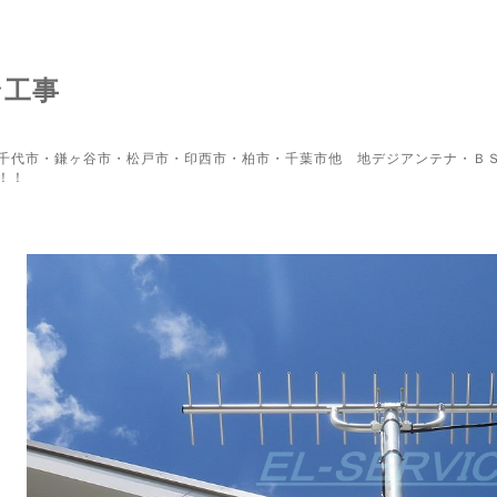
ン工事
千代市・鎌ヶ谷市・松戸市・印西市・柏市・千葉市他 地デジアンテナ・ＢＳ
！！