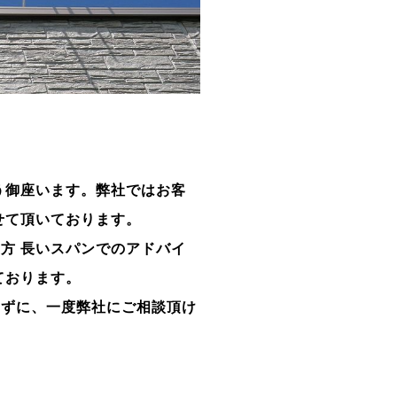
う御座います。
弊社ではお客
せて頂いております。
方 長いスパンでの
アドバイ
ております。
わずに、
一度弊社にご相談頂け