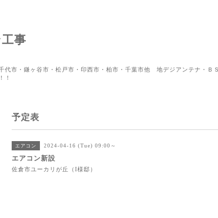
ン工事
千代市・鎌ヶ谷市・松戸市・印西市・柏市・千葉市他 地デジアンテナ・ＢＳ
！！
予定表
2024-04-16 (Tue) 09:00～
エアコン
エアコン新設
佐倉市ユーカリが丘（I様邸）