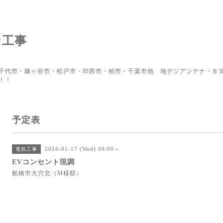
ン工事
千代市・鎌ヶ谷市・松戸市・印西市・柏市・千葉市他 地デジアンテナ・ＢＳ
！！
予定表
2024-01-17 (Wed) 09:00～
電気工事
EVコンセント現調
船橋市大穴北（M様邸）