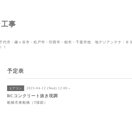
ン工事
千代市・鎌ヶ谷市・松戸市・印西市・柏市・千葉市他 地デジアンテナ・ＢＳ
！！
予定表
2023-04-12 (Wed) 12:00～
エアコン
RCコンクリート抜き現調
船橋市東船橋（T様邸）