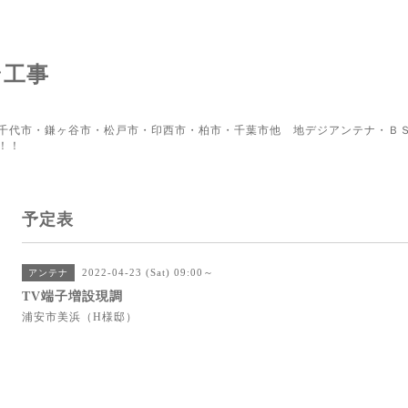
ン工事
千代市・鎌ヶ谷市・松戸市・印西市・柏市・千葉市他 地デジアンテナ・ＢＳ
！！
予定表
2022-04-23 (Sat) 09:00～
アンテナ
TV端子増設現調
浦安市美浜（H様邸）