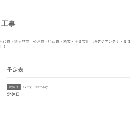
ン工事
千代市・鎌ヶ谷市・松戸市・印西市・柏市・千葉市他 地デジアンテナ・ＢＳ
！！
予定表
every Thursday
定休日
定休日