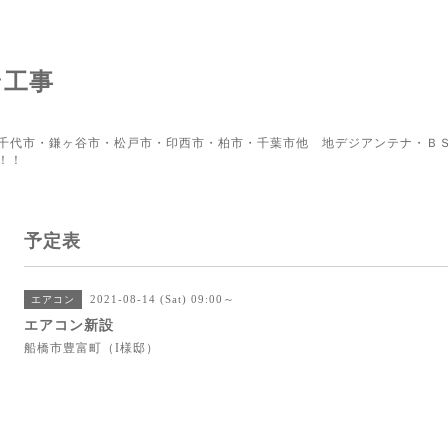
ン工事
千代市・鎌ヶ谷市・松戸市・印西市・柏市・千葉市他 地デジアンテナ・ＢＳ
！！
予定表
2021-08-14 (Sat) 09:00～
エアコン
エアコン新設
船橋市豊富町（I様邸）