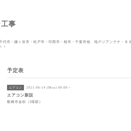
ン工事
千代市・鎌ヶ谷市・松戸市・印西市・柏市・千葉市他 地デジアンテナ・ＢＳ
！！
予定表
2021-06-14 (Mon) 09:00～
エアコン
エアコン新設
船橋市金杉（I様邸）