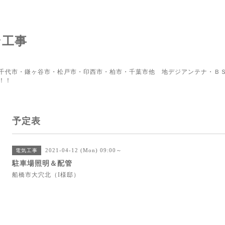
ン工事
千代市・鎌ヶ谷市・松戸市・印西市・柏市・千葉市他 地デジアンテナ・ＢＳ
！！
予定表
2021-04-12 (Mon) 09:00～
電気工事
駐車場照明＆配管
船橋市大穴北（I様邸）