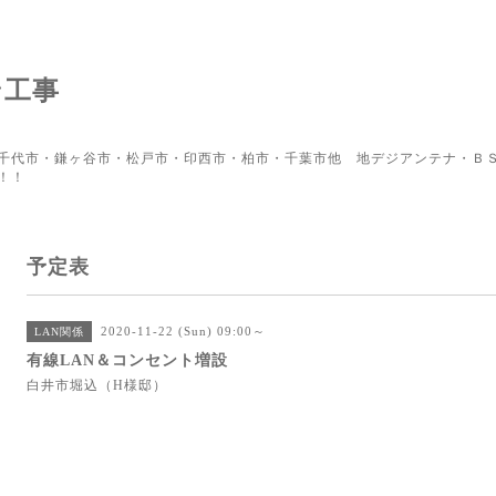
ン工事
千代市・鎌ヶ谷市・松戸市・印西市・柏市・千葉市他 地デジアンテナ・ＢＳ
！！
予定表
2020-11-22 (Sun) 09:00～
LAN関係
有線LAN＆コンセント増設
白井市堀込（H様邸）