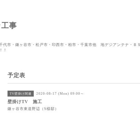
ン工事
千代市・鎌ヶ谷市・松戸市・印西市・柏市・千葉市他 地デジアンテナ・ＢＳ
！！
予定表
2020-08-17 (Mon) 09:00～
TV壁掛け関連
壁掛けTV 施工
鎌ヶ谷市東道野辺（S様邸）