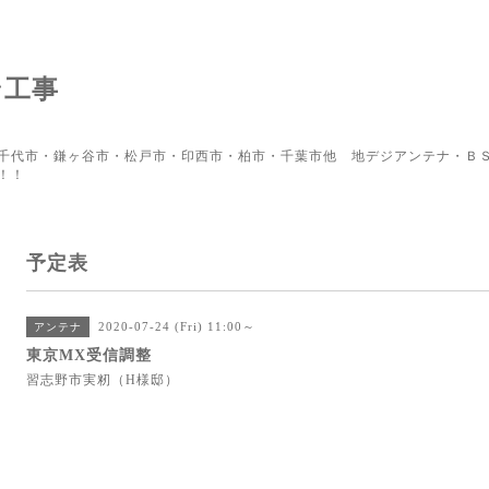
ン工事
千代市・鎌ヶ谷市・松戸市・印西市・柏市・千葉市他 地デジアンテナ・ＢＳ
！！
予定表
2020-07-24 (Fri) 11:00～
アンテナ
東京MX受信調整
習志野市実籾（H様邸）