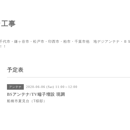
ン工事
千代市・鎌ヶ谷市・松戸市・印西市・柏市・千葉市他 地デジアンテナ・ＢＳ
！！
予定表
2020-06-06 (Sat) 11:00～12:00
アンテナ
BSアンテナ/TV端子増設 現調
船橋市夏見台（T様邸）